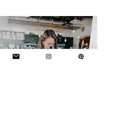
Hi, ich bin
Bettina,
Designerin, Fotografin
und
Ideengeberin,
und lebe mit