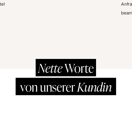
tel
Anfr
beant
Nette
Worte
von unserer
Kundin